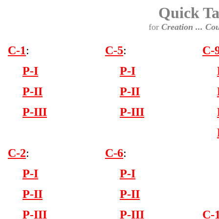
Quick Ta
for
Creation ... Cou
C-1
:
C-5
:
C-
P-I
P-I
P-II
P-II
P-III
P-III
C-2
:
C-6
:
P-I
P-I
P-II
P-II
P-III
P-III
C-