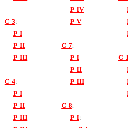
P-IV
C-3
:
P-V
P-I
P-II
C-7
:
P-III
P-I
C-
P-II
C-4
:
P-III
P-I
P-II
C-8
:
P-III
P-I
: